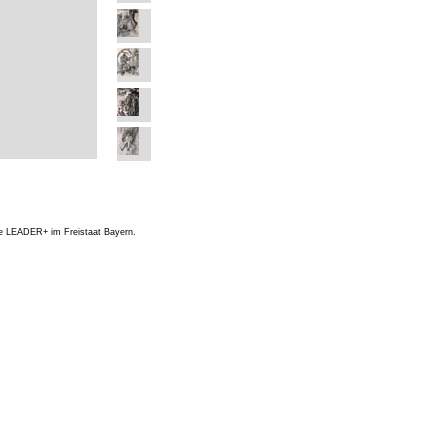
ve LEADER+ im Freistaat Bayern.
1910
Geboren in Fürsteneck, bei Passau
1926-
Studium an der Glasfachschule Zwi
29
Professor Mauder, erkrankte jedoc
schwer und musste das Studium
abbrechen.
Fernunterricht vom Krankenlager a
schließlich eine gründliche
Atelierausdbildung bei Karl Alexand
Flügel und Professor Edmund Step
1932
Erste Ausstellung. Gedichte in “Einig
Mitarbeit in “Donauzeitung“,
“Heimatglocken“, “Ostbairische
Grenzmarken“