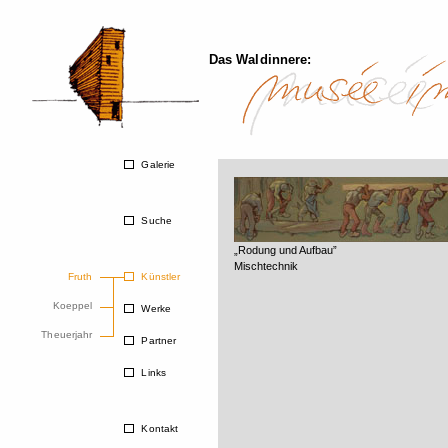
Das Waldinnere:
Galerie
Suche
„Rodung und Aufbau”
Mischtechnik
Fruth
Künstler
Koeppel
Werke
Theuerjahr
Partner
Links
Kontakt