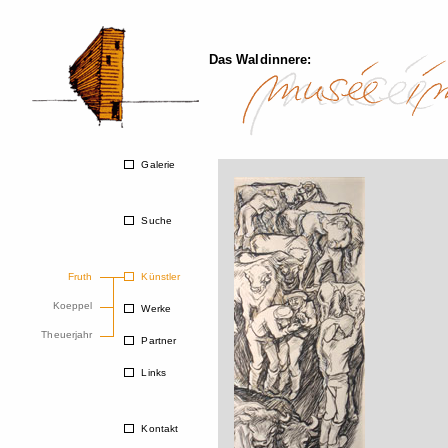
Das Waldinnere:
Galerie
Suche
Fruth
Künstler
Koeppel
Werke
Theuerjahr
Partner
Links
Kontakt