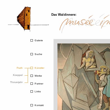
Das Waldinnere:
Galerie
Suche
Fruth
Künstler
Koeppel
Werke
Theuerjahr
Partner
Links
Kontakt