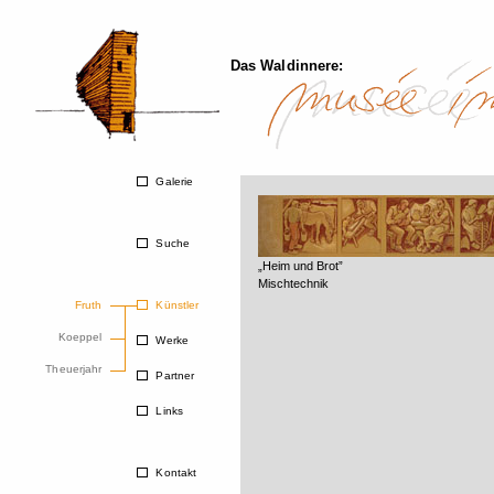
Das Waldinnere:
Galerie
Suche
„Heim und Brot”
Mischtechnik
Fruth
Künstler
Koeppel
Werke
Theuerjahr
Partner
Links
Kontakt