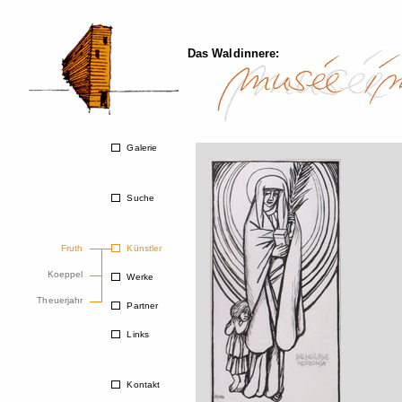
Das Waldinnere:
Galerie
Suche
Fruth
Künstler
Koeppel
Werke
Theuerjahr
Partner
Links
Kontakt