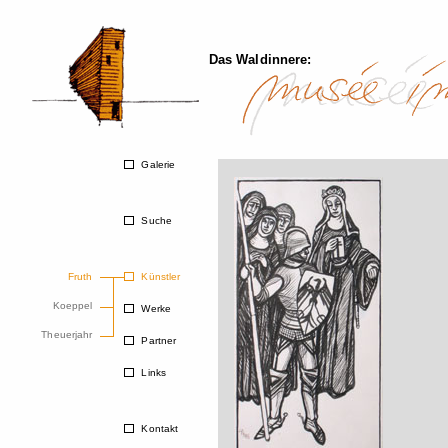
Das Waldinnere:
Galerie
Suche
Fruth
Künstler
Koeppel
Werke
Theuerjahr
Partner
Links
Kontakt