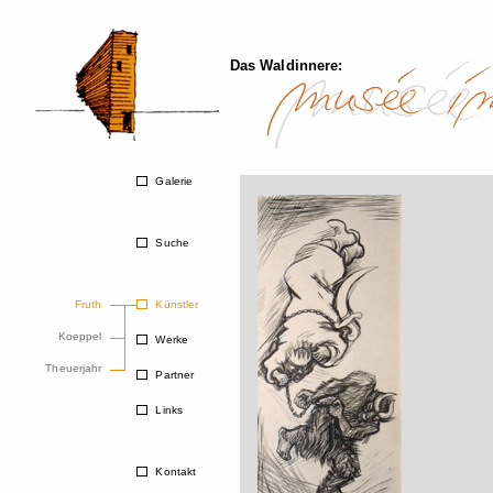
Das Waldinnere:
Galerie
Suche
Fruth
Künstler
Koeppel
Werke
Theuerjahr
Partner
Links
Kontakt