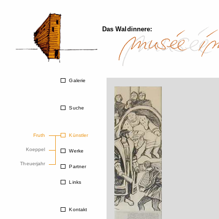
Das Waldinnere:
Galerie
Suche
Fruth
Künstler
Koeppel
Werke
Theuerjahr
Partner
Links
Kontakt